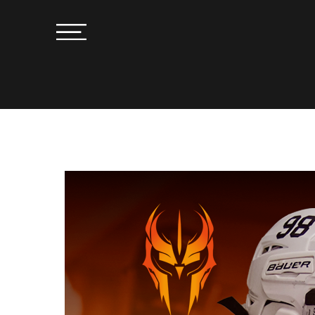
Приглашаем на про
г.р. в хоккейную 