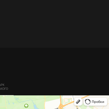
о 22:00
-77
-77
-77
-77
АРК
ЬКОГО