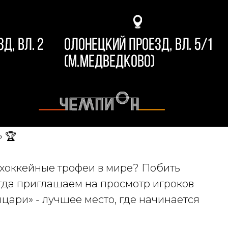
 🏆
 хоккейные трофеи в мире? Побить
гда приглашаем на просмотр игроков
Рыцари» - лучшее место, где начинается