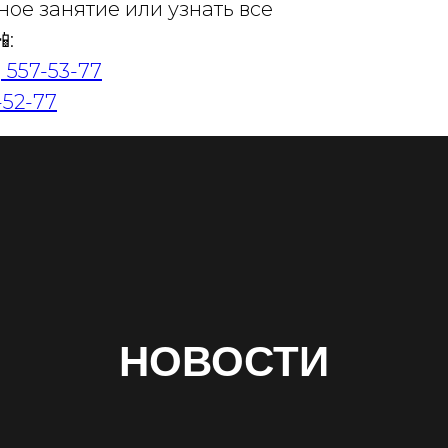
е занятие или узнать все
:
) 557-53-77
-52-77
НОВОСТИ