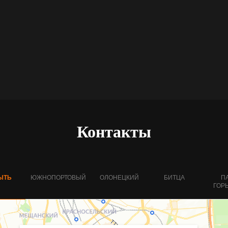
Мы на связи с 08:00 д
8(985)577-56
РЕСЕПШЕН
8(985)577-45
МЕНЕДЖЕР АРЕНДЫ ЛЬДА
8(985)577-61
МЕНЕДЖЕР ШКОЛ ФК
8(985)577-35
МЕНЕДЖЕР ШКОЛ ХК
Контакты
ЫТЬ
ЮЖНОПОРТОВЫЙ
ОЛОНЕЦКИЙ
БИТЦА
П
ГОР