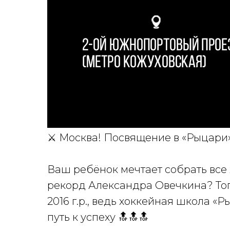
⚔️ Москва! Посвящение в «Рыцари»
Ваш ребёнок мечтает собрать все
рекорд Александра Овечкина? То
2016 г.р., ведь хоккейная школа «
путь к успеху 🔝🔝🔝