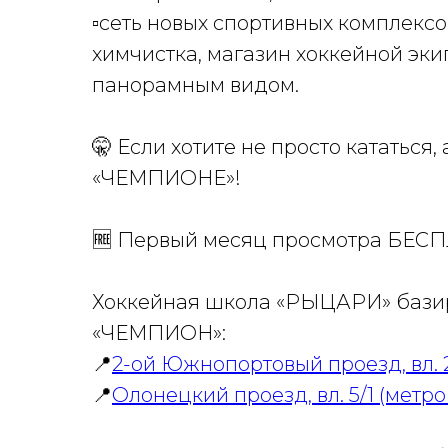
▫️сеть новых спортивных комплексо
химчистка, магазин хоккейной эки
панорамным видом.
🤫 Если хотите не просто кататься,
«ЧЕМПИОНЕ»!
🆓 Первый месяц просмотра БЕС
Хоккейная школа «РЫЦАРИ» базир
«ЧЕМПИОН»:
📍
2-ой Южнопортовый проезд, вл. 
📍
Олонецкий проезд, вл. 5/1 (метр