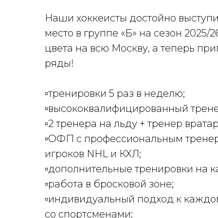
Наши хоккеисты достойно выступи
место в группе «Б» на сезон 2025
цвета на всю Москву, а теперь пр
ряды!
▫️тренировки 5 раз в неделю;
▫️высококвалифицированный трен
▫️2 тренера на льду + тренер врата
▫️ОФП с профессиональным трене
игроков NHL и КХЛ;
▫️дополнительные тренировки на 
▫️работа в бросковой зоне;
▫️индивидуальный подход к каждо
со спортсменами;