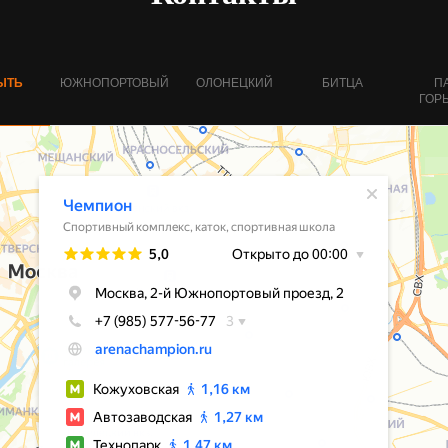
ЫТЬ
ЮЖНОПОРТОВЫЙ
ОЛОНЕЦКИЙ
БИТЦА
П
ГОР
Мы на связи с 08:00 д
8(985)57
РЕСЕПШЕН
АРЕНДА ТЕННИСНЫХ
8(985)55