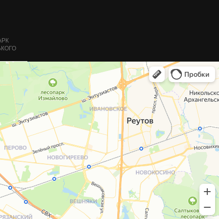
АРК
ЬКОГО
о 22:00
7-48-77
7-52-77