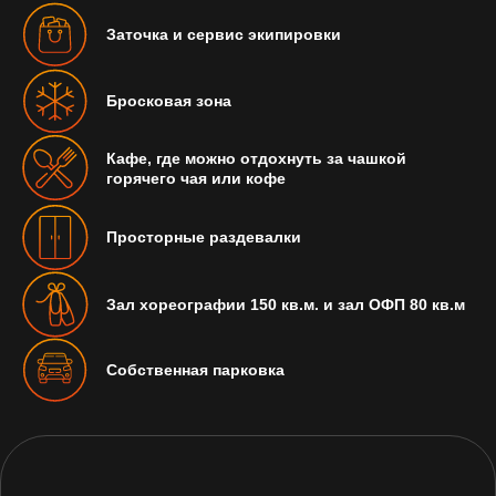
Заточка и сервис экипировки
Бросковая зона
График работы комплекса
Кафе, где можно отдохнуть за чашкой
6:00 - 01:00
горячего чая или кофе
Просторные раздевалки
Стоимость билета на хоккейное
Зал хореографии 150 кв.м. и зал ОФП 80 кв.м
и фигурное массовое катание
1 000 руб./сеанс
Собственная парковка
Стоимость билета
на массовое катание
Tilda Pub