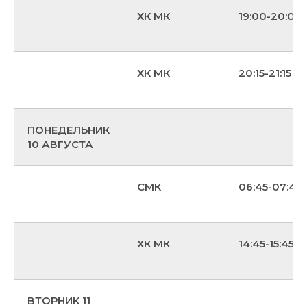
ХК МК
19:00-20:00
ХК МК
20:15-21:15
Ждем вас в гости
2-ОЙ ЮЖНОПОРТОВЫЙ ПРОЕЗД, ВЛ. 2
ПОНЕДЕЛЬНИК
(МЕТРО КОЖУХОВСКАЯ)
10 АВГУСТА
Мы на связи с 08:00 до 22:00
СМК
06:45-07:45
8(985)577-56-77
РЕСЕПШЕН
МЕНЕДЖЕР
8(985)577-45-77
АРЕНДЫ ЛЬДА
8(985)577-35-77
МЕНЕДЖЕР ШКОЛ ХК
ХК МК
14:45-15:45
8(985)577-61-77
МЕНЕДЖЕР ШКОЛ ФК
ВТОРНИК 11