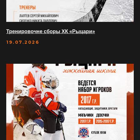
8(985)577-61-77
МЕНЕДЖЕР ШКОЛ ФК
Тренировочне сборы ХК «Рыцари»
19.07.2026
Ждем вас в гости
ОЛОНЕЦКИЙ ПРОЕЗД, 5/1А
(МЕТРО МЕДВЕДКОВО)
Мы на связи с 08:00 до 22:00
РЕСЕПШЕН
8(985)577-48-77
8(985)557-52-77
АРЕНДА ТЕННИСНЫХ
КОРТОВ
8(985)577-45-77
МЕНЕДЖЕР АРЕНДЫ
ЛЬДА
МЕНЕДЖЕР ШКОЛ ФК
8(985)577-61-77