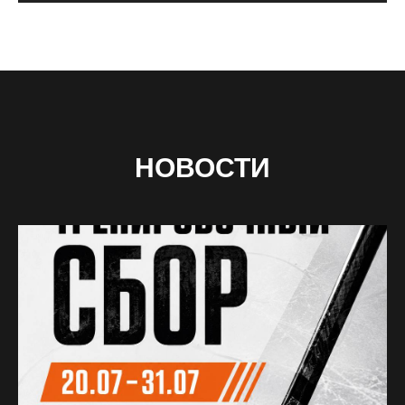
НОВОСТИ
Ждем вас в гости
2-ОЙ ЮЖНОПОРТОВЫЙ ПРОЕЗД, ВЛ. 2
(МЕТРО КОЖУХОВСКАЯ)
Мы на связи с 08:00 до 22:00
8(985)577-56-77
РЕСЕПШЕН
МЕНЕДЖЕР
8(985)577-45-77
АРЕНДЫ ЛЬДА
8(985)577-35-77
МЕНЕДЖЕР ШКОЛ ХК