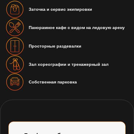
Заточка и сервис экипировки
График работы комплекса
Панорамное кафе с видом на ледовую арену
6:00 - 01:00
Просторные раздевалки
Зал хореографии и тренажерный зал
Стоимость билета на хоккейное
и фигурное массовое катание
Собственная парковка
1500 руб./сеанс
Стоимость билета
на массовое катание
1500 руб./сеанс
Tilda Pub