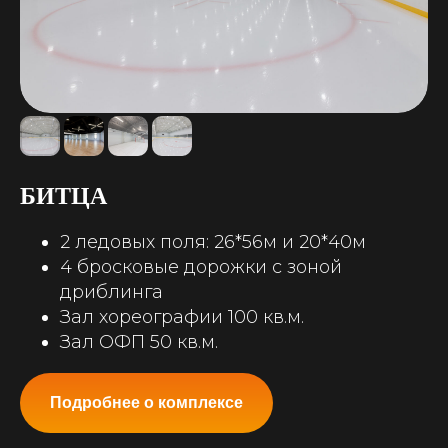
РАССЧИТАЕМ
СПЕЦИАЛЬНУЮ
СТОИМОСТЬ АРЕНДЫ НА ДОЛГИЙ
СРОК
БОНУСЫ
И
ИНДИВИДУАЛЬНЫЕ
УСЛОВИЯ ДЛЯ КОРПОРАТИВНЫХ
КОМАНД
БИТЦА
2 ледовых поля: 26*56м и 20*40м
4 бросковые дорожки с зоной
Получить предложение
дриблинга
Зал хореографии 100 кв.м.
Зал ОФП 50 кв.м.
Подробнее о комплексе