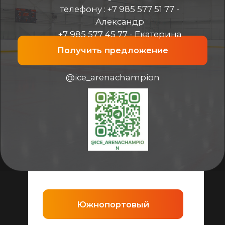
Южнопортовый
Олонецкий
Битца