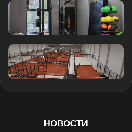
Ждем вас в гости
2-ОЙ ЮЖНОПОРТОВЫЙ ПРОЕЗД, ВЛ. 2
(МЕТРО КОЖУХОВСКАЯ)
Мы на связи с 08:00 до 22:00
8(985)577-56-77
РЕСЕПШЕН
МЕНЕДЖЕР
8(985)577-45-77
АРЕНДЫ ЛЬДА
8(985)577-35-77
МЕНЕДЖЕР ШКОЛ ХК
8(985)577-61-77
МЕНЕДЖЕР ШКОЛ ФК
НОВОСТИ