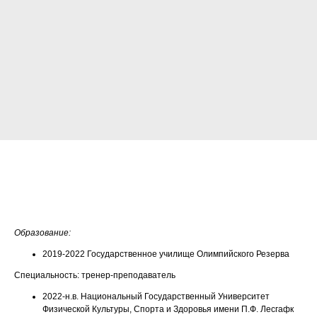
Родионов Денис Михайлович - тренер
команды 2016-2018 г.р.
Образование:
2019-2022 Государственное училище Олимпийского Резерва
Специальность: тренер-преподаватель
2022-н.в. Национальный Государственный Университет
Физической Культуры, Спорта и Здоровья имени П.Ф. Лесгафк