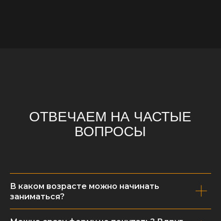
Ждем вас в гости
2-ОЙ ЮЖНОПОРТОВЫЙ ПРОЕЗД, ВЛ. 2
(МЕТРО КОЖУХОВСКАЯ)
Мы на связи с 08:00 до 22:00
8(985)577-56-77
РЕСЕПШЕН
МЕНЕДЖЕР
8(985)577-45-77
АРЕНДЫ ЛЬДА
8(985)577-35-77
МЕНЕДЖЕР ШКОЛ ХК
8(985)577-61-77
МЕНЕДЖЕР ШКОЛ ФК
В каком возрасте можно начинать
заниматься?