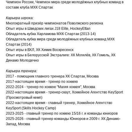
Чемпион России, Чемпион мира среди молодёжных клубных команд в
составе клуба МХК Спартак
Карьера игрока:
Многократный призёр чемпионатов Поволжского региона
Опыт игры в Шведских лигах J18 Elite, HockeyEttan
Обладатель кубка Харламова МХК Спартак (2013-14)
Обладатель кубка мира среди молодёжных клубных команд МХК
Спартак (2014)
Опыт игры в ВХЛ, ХК Химик Воскресенск
Опыт игры в Белорусской Экстралиге: ХК Могилёв, ХК Гомель, ХК
Динамо Молодечно
Карьера тренера:
2017 - помощник главного тренера ХК Спартак, Москва
2017-настоящее время - тренер по хоккею
2022-2024 - тренер по хоккею "Магия хоккея", Москва
2022-настоящее время - тренер-скаут, Хоккейное Агентство KeySport
(Просмотровый кемп)
2022-настоящее время - главный тренер, Хоккейное Агентство
KeySport (Skills Hockey Camp)
2023-2025 - главный тренер по хоккею 15/16 г. и команды юниоров
2025-2026 - главный тренер команды Юниоров и 2009 г. ХК Динамо-
Запад, Москва