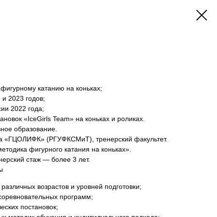
 Андреевна
 фигурному катанию на коньках;
 и 2023 годов;
ии 2022 года;
новок «IceGirls Team» на коньках и роликах.
ное образование.
та «ГЦОЛИФК» (РГУФКСМиТ), тренерский факультет.
етодика фигурного катания на коньках».
ерский стаж — более 3 лет.
ы
различных возрастов и уровней подготовки;
соревновательных программ;
еских постановок;