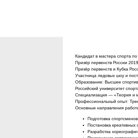
Петрова Полина
Кандидат в мастера спорта по
Призёр первенств России 2019
Призёр первенств и Кубка Росс
Участница ледовых шоу и поста
Образование: Высшее спортив
Российский университет спор
Специализация — «Теория и м
Профессиональный опыт: Трен
Основные направления работ
Подготовка спортсменов 
Постановка креативных 
Разработка хореографич