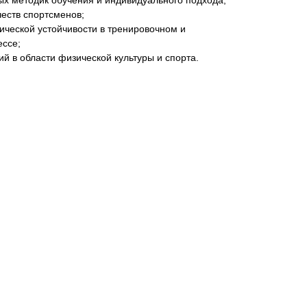
х методик обучения и индивидуального подхода;
честв спортсменов;
ческой устойчивости в тренировочном и
ессе;
й в области физической культуры и спорта.