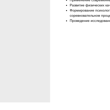
Применение современны
Развитие физических ка
Формирование психологи
соревновательном проц
Проведение исследовани